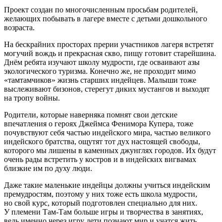
Проект создан по многочисленным просьбам родителей,
желающих побывать в лагере вместе с детьми дошкольного
возраста.
На бескрайних просторах прерии участников лагеря встретят
могучий вождь и прекрасная скво, пищу готовит старейшина.
Днём ребята изучают школу мудрости, где осваивают азы
экологического туризма. Конечно же, не проходит мимо
«тамтамчиков» жизнь старших индейцев. Малыши тоже
выслеживают бизонов, стерегут диких мустангов и выходят
на тропу войны.
Родители, которые наверняка помнят свои детские
впечатления о героях Джеймса Фенимора Купера, тоже
почувствуют себя частью индейского мира, частью великого
индейского братства, ощутят тот дух настоящей свободы,
которого мы лишены в каменных джунглях городов. Их будут
очень рады встретить у костров и в индейских вигвамах
близкие им по духу люди.
Даже такие маленькие индейцы должны учиться индейским
премудростям, поэтому у них тоже есть школа мудрости,
но свой курс, который подготовлен специально для них.
У племени Там-Там больше игры и творчества в занятиях,
ведь именно через игру дети познают мир и учатся жить