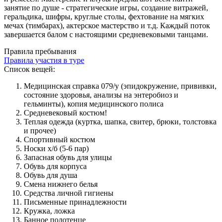
занятие по душе - стратегические игры, создание витражей,
геральдика, шифры, круглые столы, фехтование на мягких
мечах (тимбарах), актерское мастерство и т.д. Каждый поток
завершается балом с настоящими средневековыми танцами.
Правила пребывания
Правила участия в туре
Список вещей:
Медицинская справка 079/у (эпидокружение, прививки,
состояние здоровья, анализы на энтеробиоз и
гельминты), копия медицинского полиса
Средневековый костюм!
Теплая одежда (куртка, шапка, свитер, брюки, толстовка
и прочее)
Спортивный костюм
Носки х/б (5-6 пар)
Запасная обувь для улицы
Обувь для корпуса
Обувь для душа
Смена нижнего белья
Средства личной гигиены
Письменные принадлежности
Кружка, ложка
Банное полотенце