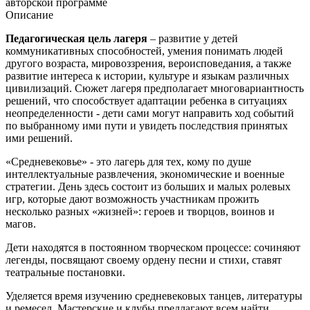
авторской программе
Описание
Педагогическая цель лагеря
– развитие у детей
коммуникативных способностей, умения понимать людей
другого возраста, мировоззрения, вероисповедания, а также
развитие интереса к истории, культуре и языкам различных
цивилизаций. Сюжет лагеря предполагает многовариантность
решений, что способствует адаптации ребенка в ситуациях
неопределенности - дети сами могут направить ход событий
по выбранному ими пути и увидеть последствия принятых
ими решений.
«Средневековье» - это лагерь для тех, кому по душе
интеллектуальные развлечения, экономические и военные
стратегии. День здесь состоит из больших и малых ролевых
игр, которые дают возможность участникам прожить
несколько разных «жизней»: героев и творцов, воинов и
магов.
Дети находятся в постоянном творческом процессе: сочиняют
легенды, посвящают своему ордену песни и стихи, ставят
театральные постановки.
Уделяется время изучению средневековых танцев, литературы
и ремесел. Мастерские и клубы предлагают всем найти